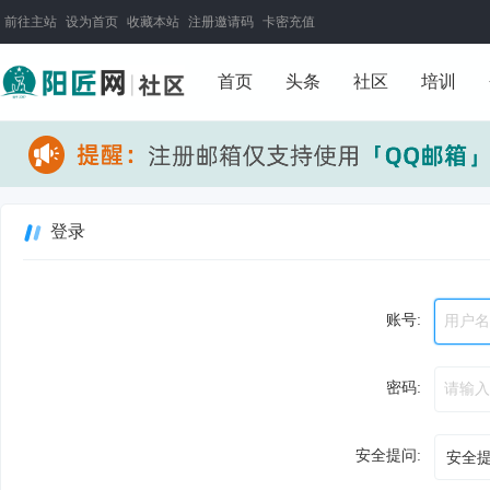
前往主站
设为首页
收藏本站
注册邀请码
卡密充值
首页
头条
社区
培训
登录
账号:
密码:
安全提问: