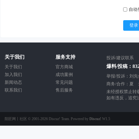
自动
登录
关于我们
服务支持
投诉/建议联系
爆料/投稿：8328
关于我们
官方商城
加入我们
成功案例
举报/投诉：刘先生
新闻动态
常见问题
商务/合作：夏 云
联系我们
售后服务
未经授权禁止转
如有违反，追究
阳匠网丨社区
© 2001-2026
Discuz! Team
. Powered by
Discuz!
W1.5