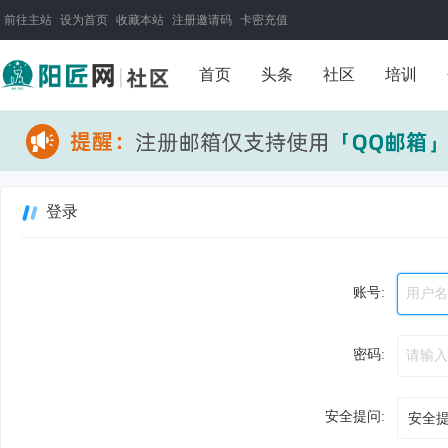
前往主站
设为首页
收藏本站
注册邀请码
卡密充值
首页
头条
社区
培训
登录
账号:
密码:
安全提问: