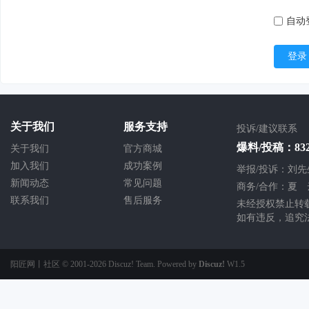
自动
登录
关于我们
服务支持
投诉/建议联系
爆料/投稿：8328
关于我们
官方商城
加入我们
成功案例
举报/投诉：刘先生
新闻动态
常见问题
商务/合作：夏 云
联系我们
售后服务
未经授权禁止转
如有违反，追究
阳匠网丨社区
© 2001-2026
Discuz! Team
. Powered by
Discuz!
W1.5