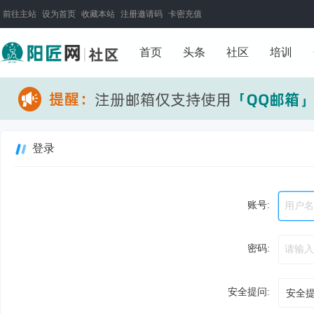
前往主站
设为首页
收藏本站
注册邀请码
卡密充值
首页
头条
社区
培训
登录
账号:
密码:
安全提问: