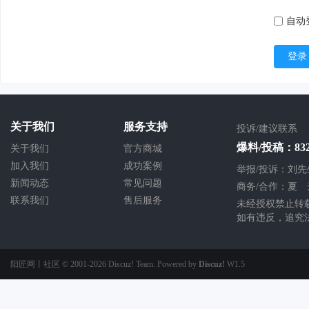
自动
登录
关于我们
服务支持
投诉/建议联系
爆料/投稿：8328
关于我们
官方商城
加入我们
成功案例
举报/投诉：刘先生
新闻动态
常见问题
商务/合作：夏 云
联系我们
售后服务
未经授权禁止转
如有违反，追究
阳匠网丨社区
© 2001-2026
Discuz! Team
. Powered by
Discuz!
W1.5