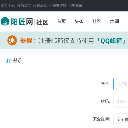
前往主站
设为首页
收藏本站
注册邀请码
卡密充值
首页
头条
社区
培训
登录
账号:
密码:
安全提问: