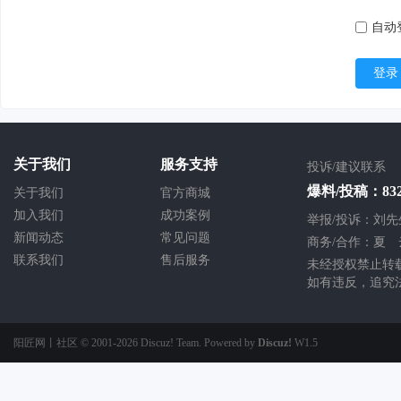
自动
登录
关于我们
服务支持
投诉/建议联系
爆料/投稿：8328
关于我们
官方商城
加入我们
成功案例
举报/投诉：刘先生
新闻动态
常见问题
商务/合作：夏 云
联系我们
售后服务
未经授权禁止转
如有违反，追究
阳匠网丨社区
© 2001-2026
Discuz! Team
. Powered by
Discuz!
W1.5