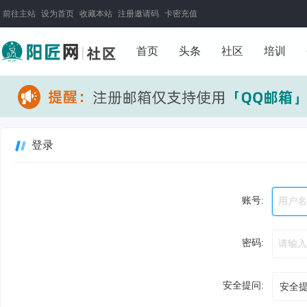
前往主站
设为首页
收藏本站
注册邀请码
卡密充值
首页
头条
社区
培训
登录
账号:
密码:
安全提问: