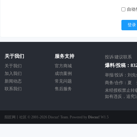
自动
登录
关于我们
服务支持
投诉/建议联系
爆料/投稿：8328
关于我们
官方商城
加入我们
成功案例
举报/投诉：刘先生
新闻动态
常见问题
商务/合作：夏 云
联系我们
售后服务
未经授权禁止转
如有违反，追究
阳匠网丨社区
© 2001-2026
Discuz! Team
. Powered by
Discuz!
W1.5