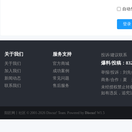
自动
登录
关于我们
服务支持
投诉/建议联系
爆料/投稿：8328
关于我们
官方商城
加入我们
成功案例
举报/投诉：刘先生
新闻动态
常见问题
商务/合作：夏 云
联系我们
售后服务
未经授权禁止转
如有违反，追究
阳匠网丨社区
© 2001-2026
Discuz! Team
. Powered by
Discuz!
W1.5