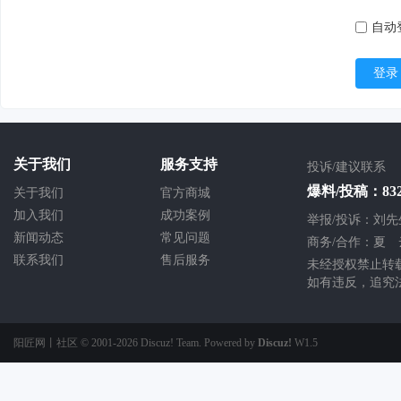
自动
登录
关于我们
服务支持
投诉/建议联系
爆料/投稿：8328
关于我们
官方商城
加入我们
成功案例
举报/投诉：刘先生
新闻动态
常见问题
商务/合作：夏 云
联系我们
售后服务
未经授权禁止转
如有违反，追究
阳匠网丨社区
© 2001-2026
Discuz! Team
. Powered by
Discuz!
W1.5