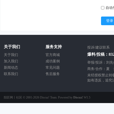
自动
登录
关于我们
服务支持
投诉/建议联系
爆料/投稿：8328
关于我们
官方商城
加入我们
成功案例
举报/投诉：刘先生
新闻动态
常见问题
商务/合作：夏 云
联系我们
售后服务
未经授权禁止转
如有违反，追究
阳匠网丨社区
© 2001-2026
Discuz! Team
. Powered by
Discuz!
W1.5