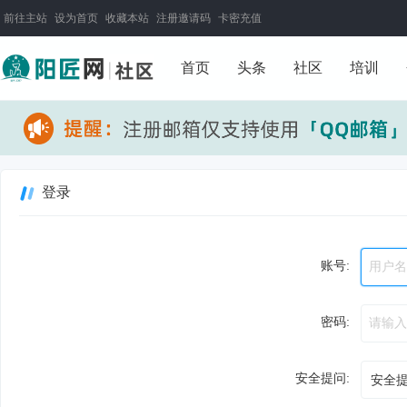
前往主站
设为首页
收藏本站
注册邀请码
卡密充值
首页
头条
社区
培训
登录
账号:
密码:
安全提问: