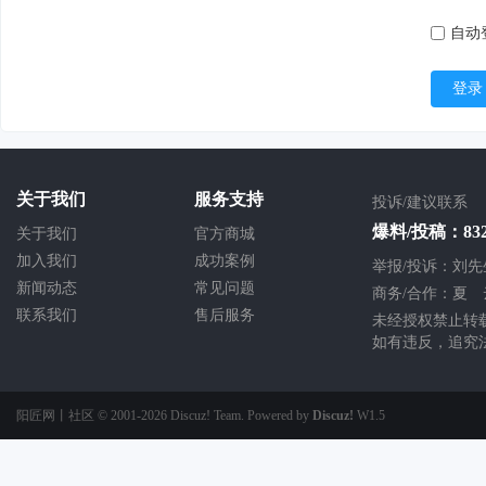
自动
登录
关于我们
服务支持
投诉/建议联系
爆料/投稿：8328
关于我们
官方商城
加入我们
成功案例
举报/投诉：刘先生
新闻动态
常见问题
商务/合作：夏 云
联系我们
售后服务
未经授权禁止转
如有违反，追究
阳匠网丨社区
© 2001-2026
Discuz! Team
. Powered by
Discuz!
W1.5