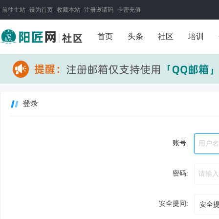
前往主站
设为首页
收藏本站
注册邀请码
卡密充值
首页
头条
社区
培训
登录
账号:
密码:
安全提问: