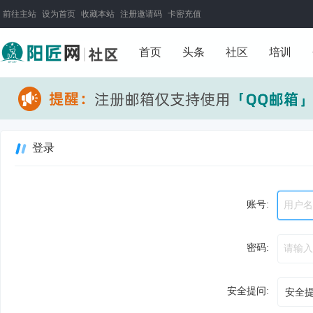
前往主站
设为首页
收藏本站
注册邀请码
卡密充值
首页
头条
社区
培训
登录
账号:
密码:
安全提问: