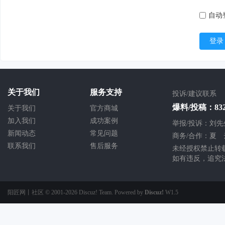
自动
登录
关于我们
服务支持
投诉/建议联系
爆料/投稿：8328
关于我们
官方商城
加入我们
成功案例
举报/投诉：刘先生
新闻动态
常见问题
商务/合作：夏 云
联系我们
售后服务
未经授权禁止转
如有违反，追究
阳匠网丨社区
© 2001-2026
Discuz! Team
. Powered by
Discuz!
W1.5