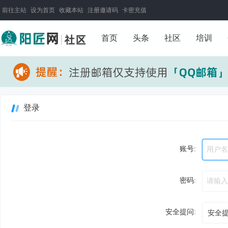
前往主站
设为首页
收藏本站
注册邀请码
卡密充值
首页
头条
社区
培训
登录
账号:
密码:
安全提问: