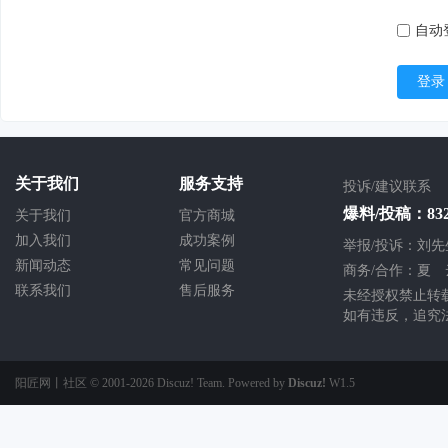
自动
登录
关于我们
服务支持
投诉/建议联系
爆料/投稿：8328
关于我们
官方商城
加入我们
成功案例
举报/投诉：刘先生
新闻动态
常见问题
商务/合作：夏 云
联系我们
售后服务
未经授权禁止转
如有违反，追究
阳匠网丨社区
© 2001-2026
Discuz! Team
. Powered by
Discuz!
W1.5