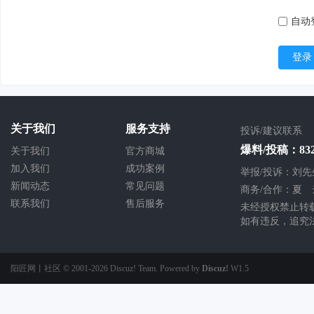
自动
登录
关于我们
服务支持
投诉/建议联系
爆料/投稿：8328
关于我们
官方商城
加入我们
成功案例
举报/投诉：刘先生
新闻动态
常见问题
商务/合作：夏 云
联系我们
售后服务
未经授权禁止转
如有违反，追究
阳匠网丨社区
© 2001-2026
Discuz! Team
. Powered by
Discuz!
W1.5